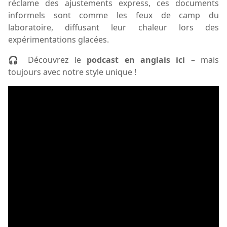
réclame des ajustements express, ces documents
informels sont comme les feux de camp du
laboratoire, diffusant leur chaleur lors des
expérimentations glacées.
🎧
Découvrez le
podcast en anglais ici
– mais
toujours avec notre style unique !