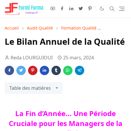
Accueil
Audit Qualité
Formation Qualité
Management d
Le Bilan Annuel de la Qualité
Reda LOURGUIOUI
25 mars, 2024
Table des matières
La
F
in d
’A
nnée
… U
ne
P
ériode
Cruciale
pour les
M
anagers de la