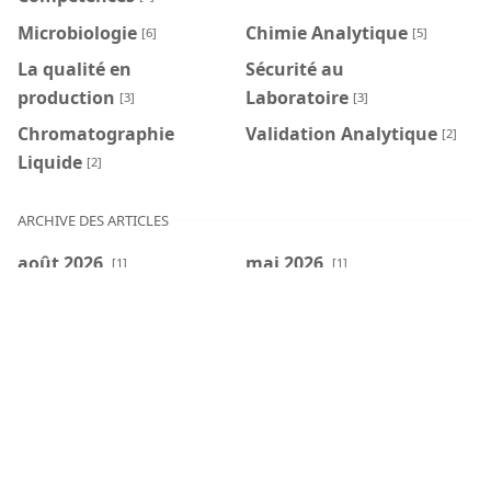
Microbiologie
Chimie Analytique
[6]
[5]
La qualité en
Sécurité au
production
Laboratoire
[3]
[3]
Chromatographie
Validation Analytique
[2]
Liquide
[2]
ARCHIVE DES ARTICLES
août 2026
mai 2026
[1]
[1]
avr. 2026
mars 2026
[1]
[1]
janv. 2026
déc. 2025
[6]
[1]
mai 2025
mars 2025
[1]
[3]
févr. 2025
janv. 2025
[7]
[3]
déc. 2024
nov. 2024
[1]
[3]
oct. 2024
sept. 2024
[4]
[1]