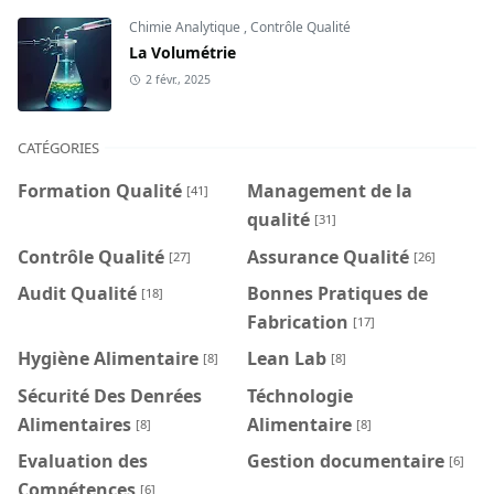
Chimie Analytique
,
Contrôle Qualité
La Volumétrie
2 févr., 2025
CATÉGORIES
Formation Qualité
Management de la
[41]
qualité
[31]
Contrôle Qualité
Assurance Qualité
[27]
[26]
Audit Qualité
Bonnes Pratiques de
[18]
Fabrication
[17]
Hygiène Alimentaire
Lean Lab
[8]
[8]
Sécurité Des Denrées
Téchnologie
Alimentaires
Alimentaire
[8]
[8]
Evaluation des
Gestion documentaire
[6]
Compétences
[6]