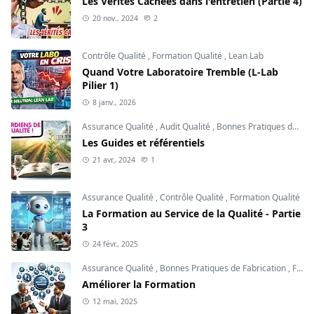
Les Vérités Cachées dans l'entretien (Partie 4)
20 nov., 2024
2
Contrôle Qualité
,
Formation Qualité
,
Lean Lab
Quand Votre Laboratoire Tremble (L-Lab
Pilier 1)
8 janv., 2026
Assurance Qualité
,
Audit Qualité
,
Bonnes Pratiques de Fabrication
Les Guides et référentiels
21 avr., 2024
1
Assurance Qualité
,
Contrôle Qualité
,
Formation Qualité
La Formation au Service de la Qualité - Partie
3
24 févr., 2025
Assurance Qualité
,
Bonnes Pratiques de Fabrication
,
Formation Qualité
Améliorer la Formation
12 mai, 2025