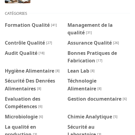
CATÉGORIES
Formation Qualité
Management de la
[41]
qualité
[31]
Contrôle Qualité
Assurance Qualité
[27]
[26]
Audit Qualité
Bonnes Pratiques de
[18]
Fabrication
[17]
Hygiène Alimentaire
Lean Lab
[8]
[8]
Sécurité Des Denrées
Téchnologie
Alimentaires
Alimentaire
[8]
[8]
Evaluation des
Gestion documentaire
[6]
Compétences
[6]
Microbiologie
Chimie Analytique
[6]
[5]
La qualité en
Sécurité au
production
Laboratoire
[3]
[3]