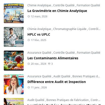
Chimie Analytique
,
Contrôle Qualité
,
Formation Qualité
La Gravimétrie en Chimie Analytique
12 mars, 2026
Chimie Analytique
,
Chromatographie Liquide
,
Contrôle Qualité
HPLC vs UPLC
17 févr., 2025
Assurance Qualité
,
Contrôle Qualité
,
Formation Qualité
Les Contaminants Alimentaires
20 nov., 2024
3
Assurance Qualité
,
Audit Qualité
,
Bonnes Pratiques de Fabrication
Différence entre Audit et Inspection
11 janv., 2026
Audit Qualité
,
Bonnes Pratiques de Fabrication
,
Contrôle Qualité