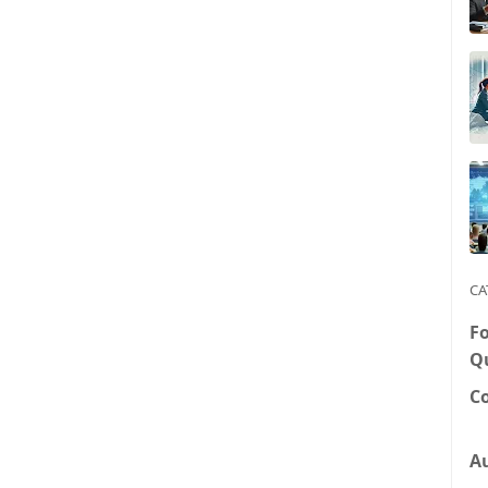
CA
F
Q
Co
Au