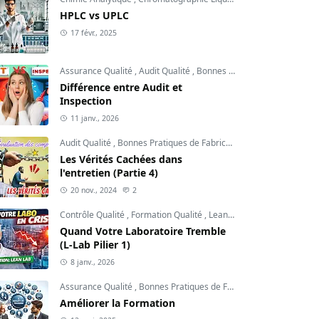
HPLC vs UPLC
17 févr., 2025
Assurance Qualité
,
Audit Qualité
,
Bonnes Pratiques de Fabrication
Différence entre Audit et
Inspection
11 janv., 2026
Audit Qualité
,
Bonnes Pratiques de Fabrication
,
Contrôle Qualité
Les Vérités Cachées dans
l'entretien (Partie 4)
20 nov., 2024
2
Contrôle Qualité
,
Formation Qualité
,
Lean Lab
Quand Votre Laboratoire Tremble
(L-Lab Pilier 1)
8 janv., 2026
Assurance Qualité
,
Bonnes Pratiques de Fabrication
,
Formation 
Améliorer la Formation