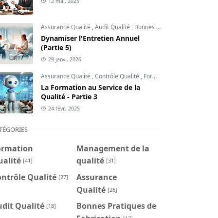
12 mai, 2025
Assurance Qualité
,
Audit Qualité
,
Bonnes Pratiques de Fabrication
Dynamiser l'Entretien Annuel
(Partie 5)
29 janv., 2026
Assurance Qualité
,
Contrôle Qualité
,
Formation Qualité
La Formation au Service de la
Qualité - Partie 3
24 févr., 2025
TÉGORIES
ormation
Management de la
ualité
qualité
[41]
[31]
ntrôle Qualité
Assurance
[27]
Qualité
[26]
dit Qualité
Bonnes Pratiques de
[18]