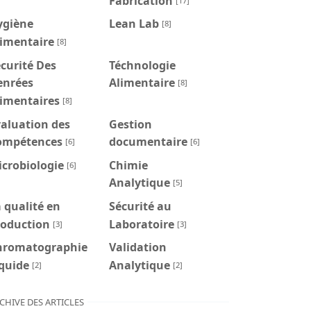
Fabrication
[17]
ygiène
Lean Lab
[8]
limentaire
[8]
curité Des
Téchnologie
enrées
Alimentaire
[8]
limentaires
[8]
aluation des
Gestion
ompétences
documentaire
[6]
[6]
crobiologie
Chimie
[6]
Analytique
[5]
 qualité en
Sécurité au
roduction
Laboratoire
[3]
[3]
hromatographie
Validation
quide
Analytique
[2]
[2]
CHIVE DES ARTICLES