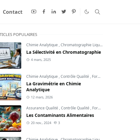
Contact
TICLES POPULAIRES
Chimie Analytique
,
Chromatographie Liquide
,
Contrôle Qualité
La Sélectivité en Chromatographie
4 mars, 2025
Chimie Analytique
,
Contrôle Qualité
,
Formation Qualité
La Gravimétrie en Chimie
Analytique
12 mars, 2026
Assurance Qualité
,
Contrôle Qualité
,
Formation Qualité
Les Contaminants Alimentaires
20 nov., 2024
3
Chimie Analytique
,
Chromatographie Liquide
,
Contrôle Qualité