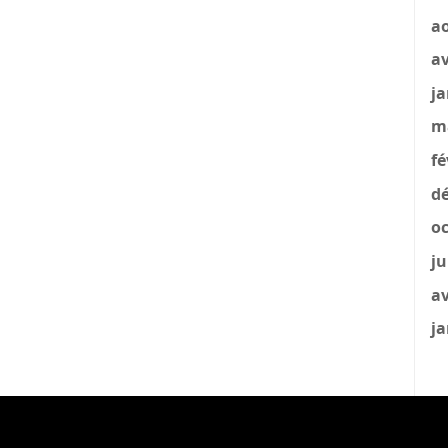
a
av
ja
m
fé
dé
oc
ju
av
ja