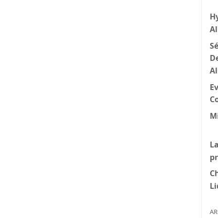
H
A
Sé
D
A
Ev
C
Mi
La
p
C
Li
AR