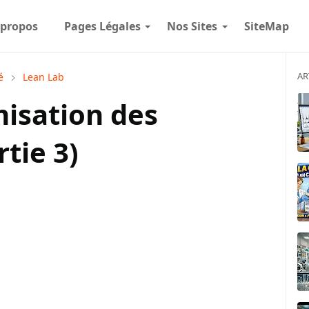
 propos
Pages Légales
Nos Sites
SiteMap
AR
é
Lean Lab
misation des
tie 3)