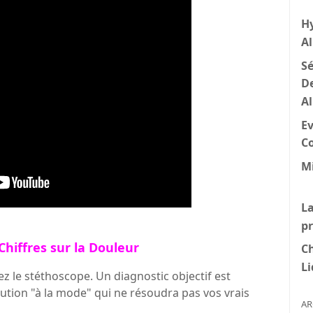
H
A
Sé
D
A
Ev
C
Mi
La
p
Chiffres sur la Douleur
C
Li
z le stéthoscope. Un diagnostic objectif est
lution "à la mode" qui ne résoudra pas vos vrais
AR