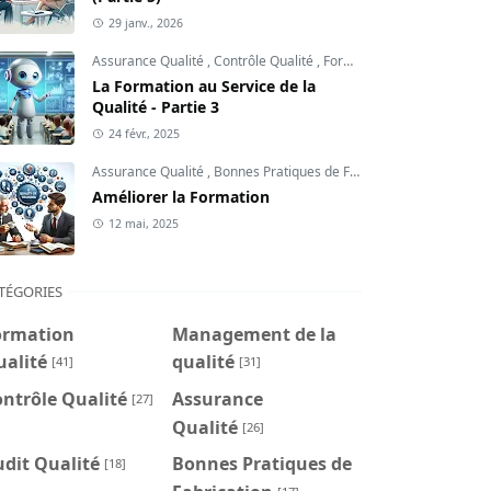
29 janv., 2026
Assurance Qualité
,
Contrôle Qualité
,
Formation Qualité
La Formation au Service de la
Qualité - Partie 3
24 févr., 2025
Assurance Qualité
,
Bonnes Pratiques de Fabrication
,
Formation 
Améliorer la Formation
12 mai, 2025
TÉGORIES
ormation
Management de la
ualité
qualité
[41]
[31]
ntrôle Qualité
Assurance
[27]
Qualité
[26]
dit Qualité
Bonnes Pratiques de
[18]