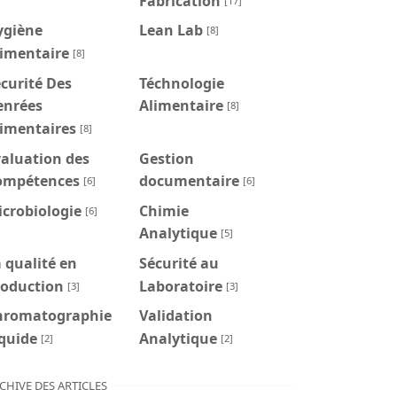
Fabrication
[17]
ygiène
Lean Lab
[8]
limentaire
[8]
curité Des
Téchnologie
enrées
Alimentaire
[8]
limentaires
[8]
aluation des
Gestion
ompétences
documentaire
[6]
[6]
crobiologie
Chimie
[6]
Analytique
[5]
 qualité en
Sécurité au
roduction
Laboratoire
[3]
[3]
hromatographie
Validation
quide
Analytique
[2]
[2]
CHIVE DES ARTICLES