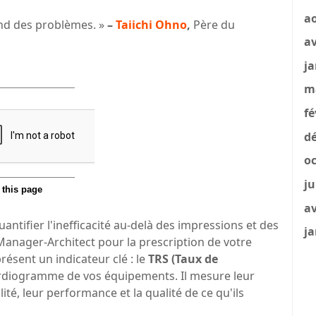
a
and des problèmes. »
–
Taiichi Ohno
,
Père du
av
ja
m
fé
dé
oc
ju
av
antifier l'inefficacité au-delà des impressions et des
ja
u Manager-Architect pour la prescription de votre
résent un indicateur clé : le
TRS (Taux de
ocardiogramme de vos équipements. Il mesure leur
lité, leur performance et la qualité de ce qu'ils