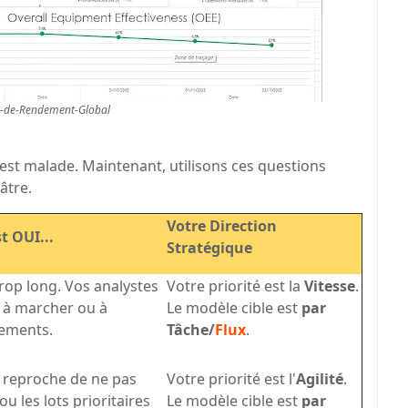
-de-Rendement-Global
est malade. Maintenant, utilisons ces questions
âtre.
Votre Direction
t OUI...
Stratégique
trop long. Vos analystes
Votre priorité est la
Vitesse
.
 à marcher ou à
Le modèle cible est
par
pements.
Tâche/
Flux
.
 reproche de ne pas
Votre priorité est l'
Agilité
.
u les lots prioritaires
Le modèle cible est
par