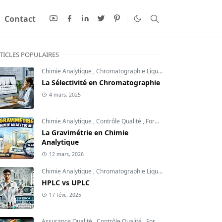
Contact
TICLES POPULAIRES
Chimie Analytique
,
Chromatographie Liquide
,
Contrôle Qualité
La Sélectivité en Chromatographie
4 mars, 2025
Chimie Analytique
,
Contrôle Qualité
,
Formation Qualité
La Gravimétrie en Chimie
Analytique
12 mars, 2026
Chimie Analytique
,
Chromatographie Liquide
,
Contrôle Qualité
HPLC vs UPLC
17 févr., 2025
Assurance Qualité
,
Contrôle Qualité
,
Formation Qualité