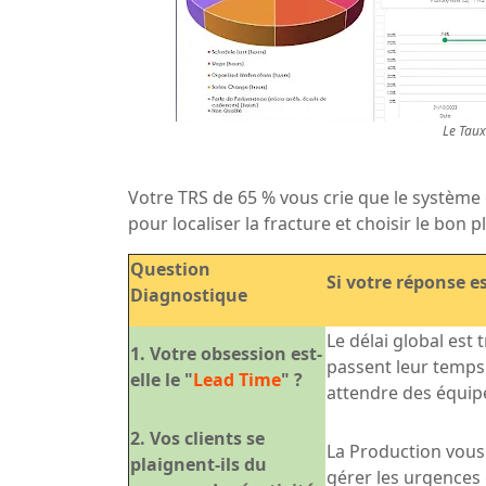
Le
Taux
Votre TRS de 65 % vous crie que le système 
pour localiser la fracture et choisir le bon pl
Question
Si votre réponse es
Diagnostique
Le délai global est 
1. Votre obsession est-
passent leur temps
elle le "
Lead Time
" ?
attendre des équi
2. Vos clients se
La Production vous
plaignent-ils du
gérer les urgences o