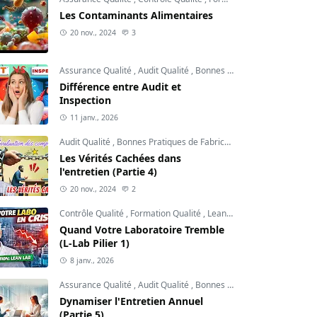
Les Contaminants Alimentaires
20 nov., 2024
3
Assurance Qualité
,
Audit Qualité
,
Bonnes Pratiques de Fabrication
Différence entre Audit et
Inspection
11 janv., 2026
Audit Qualité
,
Bonnes Pratiques de Fabrication
,
Contrôle Qualité
Les Vérités Cachées dans
l'entretien (Partie 4)
20 nov., 2024
2
Contrôle Qualité
,
Formation Qualité
,
Lean Lab
Quand Votre Laboratoire Tremble
(L-Lab Pilier 1)
8 janv., 2026
Assurance Qualité
,
Audit Qualité
,
Bonnes Pratiques de Fabrication
Dynamiser l'Entretien Annuel
(Partie 5)